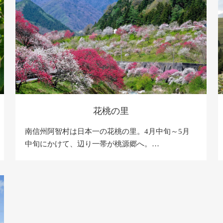
花桃の里
南信州阿智村は日本一の花桃の里。4月中旬～5月
中旬にかけて、辺り一帯が桃源郷へ。…