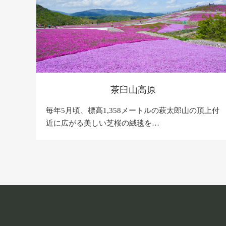
茶臼山高原
毎年5月頃、標高1,358メートルの萩太郎山の頂上付
近に広がる美しい芝桜の絨毯を…