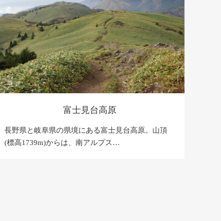
富士見台高原
長野県と岐阜県の県境にある富士見台高原。山頂
(標高1739m)からは、南アルプス…