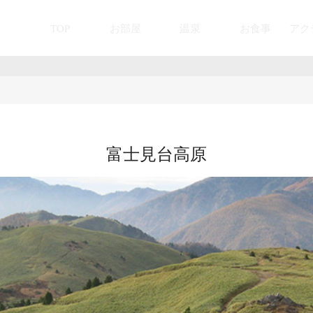
TOP
お部屋
温泉
お食事
アク
富士見台高原